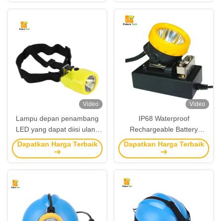
dan 8500 Lux kecerahan
Lampu lampu depan LED
untuk Hard Hat
untuk pertambangan dan
pekerjaan luar ruangan
Video
Video
Lampu depan penambang
IP68 Waterproof
LED yang dapat diisi ulang
Rechargeable Battery
dengan kecerahan 9000 Lux
Explosion Proof Miner Head
Dapatkan Harga Terbaik
Dapatkan Harga Terbaik
12 jam dan tahan air 5 meter
Lamp untuk Hard Hat dan
untuk pertambangan
Pertambangan