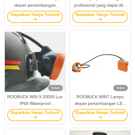
depan pertambangan
profesional yang dapat diisi
dengan 13h continuous
ulang 18000 LUX IP67
Dapatkan Harga Terbaik
Dapatkan Harga Terbaik
discharging Lampu
Waterproof Hard Hat Light
penambang isi ulang untuk
untuk keamanan
hard hat
pertambangan
Video
Video
ROOBUCK WIN 9 20000 Lux
ROOBUCK WIN7 Lampu
IP68 Waterproof
depan pertambangan LED
Rechargeable Miner Lamp
super terang dengan
Dapatkan Harga Terbaik
Dapatkan Harga Terbaik
untuk Hard Hat dengan
kecerahan 15000 Lux, waktu
Umur 100000h
berjalan 13 jam, dan desain
tahan air & bukti dampak