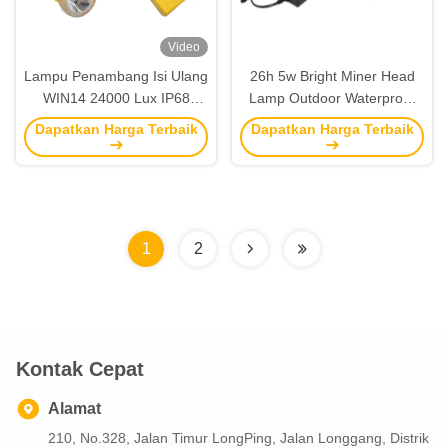
Video
Lampu Penambang Isi Ulang
26h 5w Bright Miner Head
WIN14 24000 Lux IP68
Lamp Outdoor Waterproof
untuk Penambangan
LED Head Lamp 280Lm
Dapatkan Harga Terbaik
Dapatkan Harga Terbaik
Batubara
1
2
Kontak Cepat
Alamat
210, No.328, Jalan Timur LongPing, Jalan Longgang, Distrik