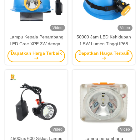
Video
Video
Lampu Kepala Penambang
50000 Jam LED Kehidupan
LED Cree XPE 3W dengan
1.5W Lumen Tinggi IP68
Masa Pakai 10000 jam dan
Waterproof Underground
Dapatkan Harga Terbaik
Dapatkan Harga Terbaik
Bukti Ledakan Exs I untuk
Mining Headlamp Lampu
Keselamatan Penambangan
depan Penambang isi ulang
Video
Video
4500lux 600 Siklus Lampu
Lampu penambang