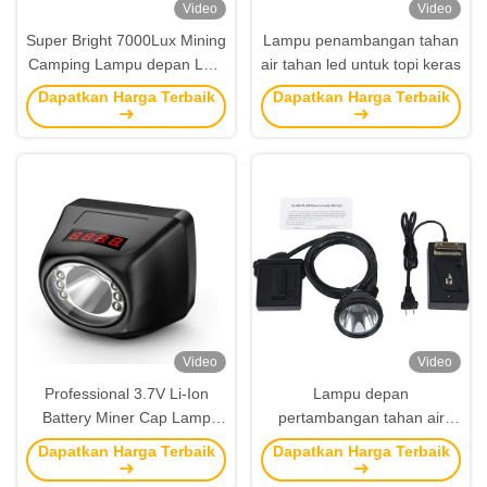
Video
Video
Super Bright 7000Lux Mining
Lampu penambangan tahan
Camping Lampu depan LED
air tahan led untuk topi keras
untuk Mining Camping
Dapatkan Harga Terbaik
Dapatkan Harga Terbaik
Video
Video
Professional 3.7V Li-Ion
Lampu depan
Battery Miner Cap Lamp
pertambangan tahan air
dengan 15 jam
IP68 super terang dengan
Dapatkan Harga Terbaik
Dapatkan Harga Terbaik
pencahayaan terus menerus
waktu berjalan 20 jam