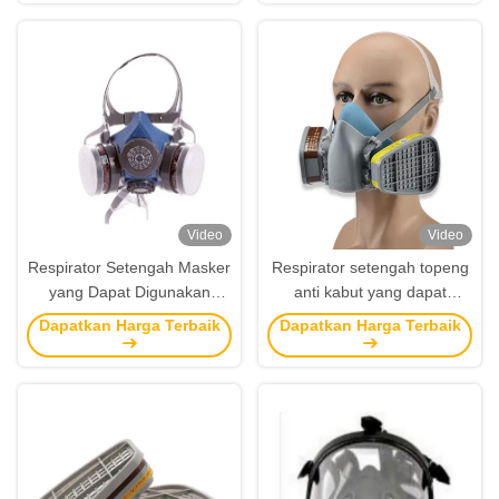
Berkelanjutan
Video
Video
Respirator Setengah Masker
Respirator setengah topeng
yang Dapat Digunakan
anti kabut yang dapat
Kembali dengan Sambungan
digunakan kembali dengan
Dapatkan Harga Terbaik
Dapatkan Harga Terbaik
Bayonet dan Anti-Kabut
pertahanan gas debu untuk
untuk Keamanan Bahan
keselamatan industri
Kimia