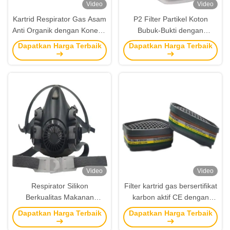
Video
Video
Kartrid Respirator Gas Asam
P2 Filter Partikel Koton
Anti Organik dengan Koneksi
Bubuk-Bukti dengan
Bayonet untuk Memutar dan
Ketebalan 0.32in dan
Dapatkan Harga Terbaik
Dapatkan Harga Terbaik
Mematikan dengan Mudah
Koneksi Bayonet untuk
Aksesoris Respirator Gas
Cartridge
Video
Video
Respirator Silikon
Filter kartrid gas bersertifikat
Berkualitas Makanan
karbon aktif CE dengan
Dengan Sambungan
sambungan bayonet untuk
Dapatkan Harga Terbaik
Dapatkan Harga Terbaik
Bayonet untuk Konstruksi
aksesori respirator