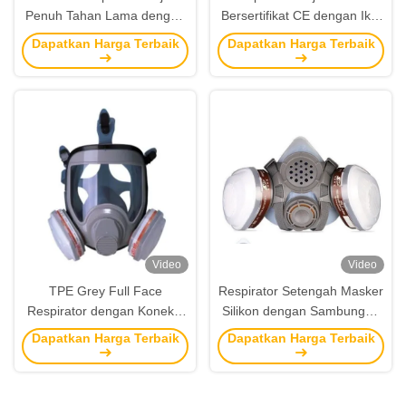
Penuh Tahan Lama dengan
Bersertifikat CE dengan Ikat
Efisiensi Tinggi yang Dapat
Kepala yang Dapat
Dapatkan Harga Terbaik
Dapatkan Harga Terbaik
Digunakan Kembali untuk
Disesuaikan untuk
Pengelasan dan
Perlindungan Wajah Penuh
Penanganan Bahan Kimia
Video
Video
TPE Grey Full Face
Respirator Setengah Masker
Respirator dengan Koneksi
Silikon dengan Sambungan
Bayonet Jendela Besar
Bayonet untuk Semprotan
Dapatkan Harga Terbaik
Dapatkan Harga Terbaik
Sertifikasi CE untuk
Anti Gas dan Penanganan
Pertahanan Gas Bubuk
Bahan Kimia