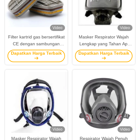
Video
Video
Filter kartrid gas bersertifikat
Masker Respirator Wajah
CE dengan sambungan
Lengkap yang Tahan Api
bayonet dan bahan karbon
dengan Perlindungan Silikon
Dapatkan Harga Terbaik
Dapatkan Harga Terbaik
aktif untuk aksesori
Anti-Kabut dan Dapat
respirator
Digunakan Kembali
Video
Video
Masker Respirator Wajah
Respirator Wajah Penuh