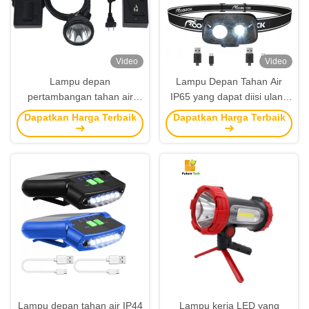
Video
Video
Lampu depan
Lampu Depan Tahan Air
pertambangan tahan air
IP65 yang dapat diisi ulang
IP68 super terang dengan
dengan Kecerahan 500LM
Dapatkan Harga Terbaik
Dapatkan Harga Terbaik
waktu berjalan 20 jam
untuk Lampu Kerja Luar
Lampu lampu depan LED
Ruangan
untuk pertambangan dan
pekerjaan luar ruangan
Lampu depan tahan air IP44
Lampu kerja LED yang