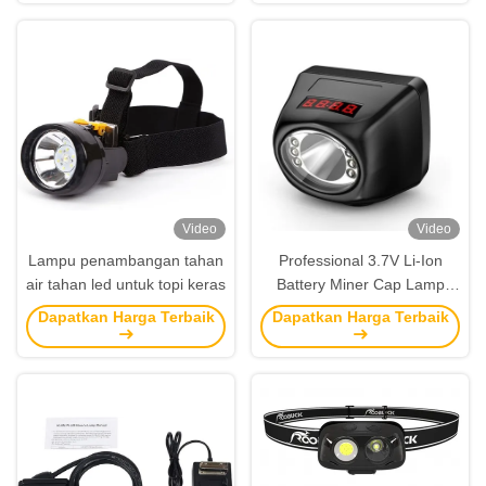
Video
Video
Lampu penambangan tahan
Professional 3.7V Li-Ion
air tahan led untuk topi keras
Battery Miner Cap Lamp
dengan 15 jam
Dapatkan Harga Terbaik
Dapatkan Harga Terbaik
pencahayaan terus menerus
dan 8500 Lux kecerahan
untuk Hard Hat