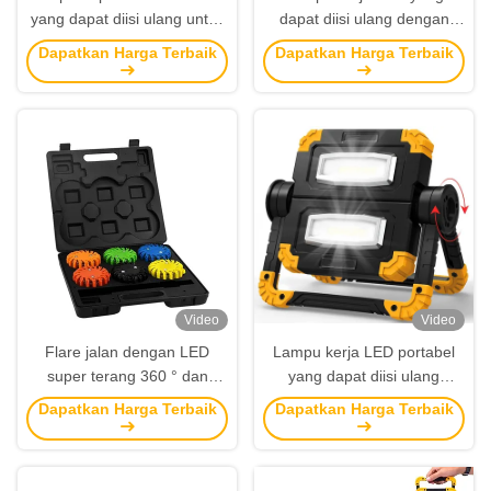
yang dapat diisi ulang untuk
dapat diisi ulang dengan
kegiatan luar ruangan
kecerahan tinggi 330 LM
Dapatkan Harga Terbaik
Dapatkan Harga Terbaik
dan tahan air IP44 untuk
kegiatan luar ruangan
Video
Video
Flare jalan dengan LED
Lampu kerja LED portabel
super terang 360 ° dan
yang dapat diisi ulang
desain tahan air untuk
dengan 2000 lumen
Dapatkan Harga Terbaik
Dapatkan Harga Terbaik
penggunaan darurat
berputar 360 derajat dan
baterai 5000mAh