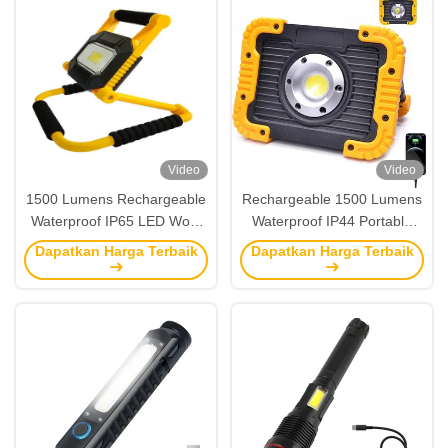
Video
Video
1500 Lumens Rechargeable
Rechargeable 1500 Lumens
Waterproof IP65 LED Work
Waterproof IP44 Portable
Light Portable Foldable
LED Work Light untuk
Dapatkan Harga Terbaik
Dapatkan Harga Terbaik
dengan 360° Rotation Stand
digunakan di dalam dan di
luar ruangan