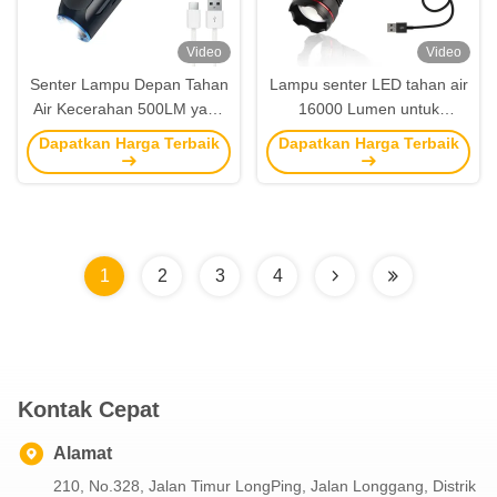
Video
Video
Senter Lampu Depan Tahan
Lampu senter LED tahan air
Air Kecerahan 500LM yang
16000 Lumen untuk
dapat diisi ulang untuk
berkemah hiking dan
Dapatkan Harga Terbaik
Dapatkan Harga Terbaik
Aktivitas Luar Ruangan
kegiatan di luar ruangan
1
2
3
4
Kontak Cepat
Alamat
210, No.328, Jalan Timur LongPing, Jalan Longgang, Distrik