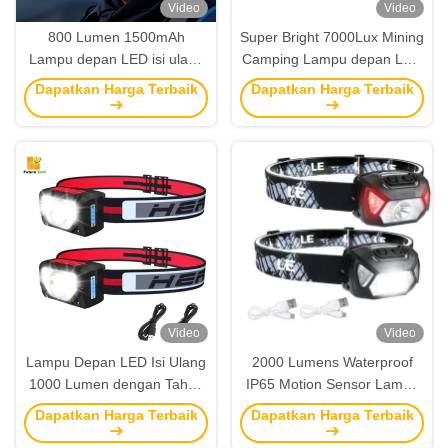
Video
Video
800 Lumen 1500mAh
Super Bright 7000Lux Mining
Lampu depan LED isi ulang
Camping Lampu depan LED
untuk kegiatan luar ruangan
untuk Mining Camping
Dapatkan Harga Terbaik
Dapatkan Harga Terbaik
Video
Video
Lampu Depan LED Isi Ulang
2000 Lumens Waterproof
1000 Lumen dengan Tahan
IP65 Motion Sensor Lampu
Air IP55 untuk Berkemah
depan LED Lampu kerja
Dapatkan Harga Terbaik
Dapatkan Harga Terbaik
dan Bersepeda
dengan baterai isi ulang