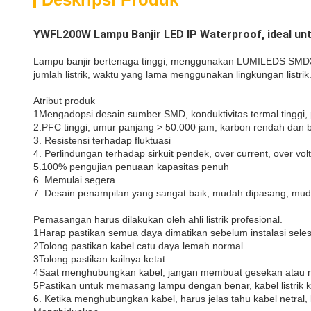
YWFL200W Lampu Banjir LED IP Waterproof, ideal unt
Lampu banjir bertenaga tinggi, menggunakan LUMILEDS SMD303
jumlah listrik, waktu yang lama menggunakan lingkungan listrik
Atribut produk
1Mengadopsi desain sumber SMD, konduktivitas termal tingg
2.PFC tinggi, umur panjang > 50.000 jam, karbon rendah dan 
3. Resistensi terhadap fluktuasi
4. Perlindungan terhadap sirkuit pendek, over current, over vo
5.100% pengujian penuaan kapasitas penuh
6. Memulai segera
7. Desain penampilan yang sangat baik, mudah dipasang, muda
Pemasangan harus dilakukan oleh ahli listrik profesional.
1Harap pastikan semua daya dimatikan sebelum instalasi seles
2Tolong pastikan kabel catu daya lemah normal.
3Tolong pastikan kailnya ketat.
4Saat menghubungkan kabel, jangan membuat gesekan atau me
5Pastikan untuk memasang lampu dengan benar, kabel listrik k
6. Ketika menghubungkan kabel, harus jelas tahu kabel netra