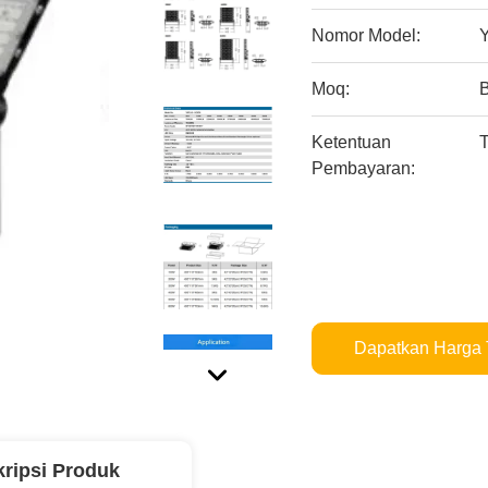
Nomor Model:
Moq:
B
Ketentuan
T
Pembayaran:
Dapatkan Harga 
ripsi Produk