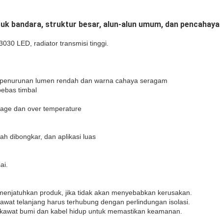
uk bandara, struktur besar, alun-alun umum, dan pencahaya
0 LED, radiator transmisi tinggi.
.
i, penurunan lumen rendah dan warna cahaya seragam
bebas timbal
ltage dan over temperature
h dibongkar, dan aplikasi luas
ai.
njatuhkan produk, jika tidak akan menyebabkan kerusakan.
awat telanjang harus terhubung dengan perlindungan isolasi.
l, kawat bumi dan kabel hidup untuk memastikan keamanan.