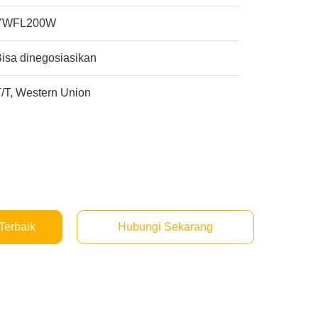
YWFL200W
isa dinegosiasikan
/T, Western Union
Terbaik
Hubungi Sekarang