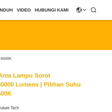
NDUH
VIDEO
HUBUNGI KAMI
0-6500K
Area Lampu Sorot
0000 Lumens | Pilihan Suhu
500K
Future Tech