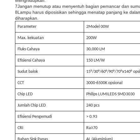
Menghidupkan.
7Jangan menutup atau menyentuh bagian pemancar dan sumu
8Lampu harus diposisikan sehingga menatap panjang ke dalam 
diharapkan.
Parameter
2
Model 00W
Max. kekuatan
2
00W
Fluks Cahaya
30
,000 LM
Efisiensi Cahaya
150 LM/W
Sudut balok
15°/30°/60°/90°/70°x140° ops
CCT
3000-6500K opsional
Chip LED
Philips LUMILEDS SMD3030
Jumlah Chip LED
24
0 pcs
Efisiensi Pengemudi
> 0.93
CRI
Ra≥70
Bahan Sink Panas
AL (Aluminium)