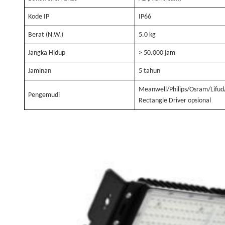
Kode IP
IP66
Berat (N.W.)
5.0
kg
Jangka Hidup
> 50.000 jam
Jaminan
5 tahun
Meanwell/Philips/Osram/Lifu
Pengemudi
Rectangle Driver opsional