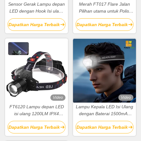
Sensor Gerak Lampu depan
Merah FT017 Flare Jalan
LED dengan Hook Isi ulang
Pilihan utama untuk Polisi
Tipe C IPX4 untuk pekerjaan
Pemadam Kebakaran EMT
Dapatkan Harga Terbaik
Dapatkan Harga Terbaik
luar ruangan
dan Rescue Produk Dimensi
106.50 x 106.50 x 35 mm
Video
Video
FT6120 Lampu depan LED
Lampu Kepala LED Isi Ulang
isi ulang 1200LM IPX4
dengan Baterai 1500mAh
Lampu depan luar tahan air
800 Lumen Bahan ABS
Dapatkan Harga Terbaik
Dapatkan Harga Terbaik
untuk Aktivitas Luar
Ruangan