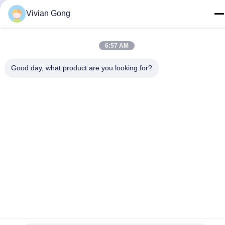
Vivian Gong
Hubungi Kami
6:57 AM
Good day, what product are you looking for?
Kebijakan Privasi
|
Sitemap
| Cina Kualitas Baik Lampu
Pertambangan Pemasok. Hak cipta © 2023-2026 FUTURE TECH
LIMITED . Seluruh hak cipta.