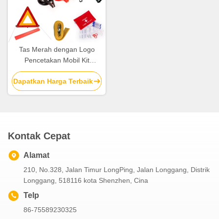
Tas Merah dengan Logo
Pencetakan Mobil Kit
Darurat di tepi jalan untuk
Dapatkan Harga Terbaik
berkemah keluarga dan
mobil dengan umur simpan
2 tahun
Kontak Cepat
Alamat
210, No.328, Jalan Timur LongPing, Jalan Longgang, Distrik
Longgang, 518116 kota Shenzhen, Cina
Telp
86-75589230325