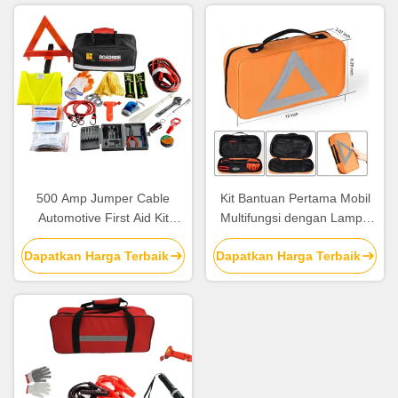
500 Amp Jumper Cable
Kit Bantuan Pertama Mobil
Automotive First Aid Kit
Multifungsi dengan Lampu
dengan sertifikasi CE & ISO
Peringatan LED dan Kit
Dapatkan Harga Terbaik
Dapatkan Harga Terbaik
13485 dan masa simpan 3
Bantuan Darurat di tepi jalan
tahun
yang dapat disesuaikan